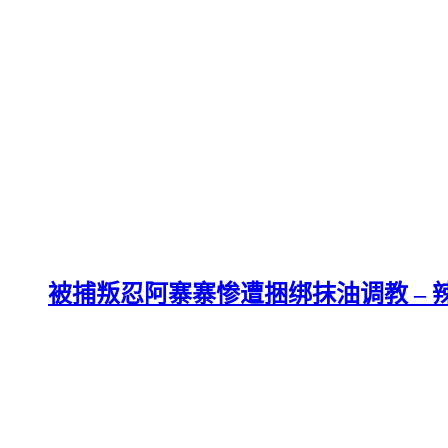
被捕叛忍阿寨寨惨遭捆绑抹油调教 – 